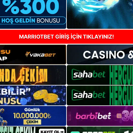
MARRIOTBET GİRİŞ İÇİN TIKLAYINIZ!