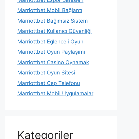
Marriottbet Mobil Bağlantı
Marriottbet Bağımsız Sistem
Marriottbet Kullanıcı Güvenliği
Marriottbet Eğlenceli Oyun
Marriottbet Oyun Paylaşımı
Marriottbet Casino Oynamak
Marriottbet Oyun Sitesi
Marriottbet Cep Telefonu
Marriottbet Mobil Uygulamalar
Kategoriler