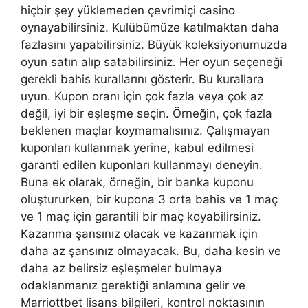
hiçbir şey yüklemeden çevrimiçi casino
oynayabilirsiniz. Kulübümüze katılmaktan daha
fazlasını yapabilirsiniz. Büyük koleksiyonumuzda
oyun satın alıp satabilirsiniz. Her oyun seçeneği
gerekli bahis kurallarını gösterir. Bu kurallara
uyun. Kupon oranı için çok fazla veya çok az
değil, iyi bir eşleşme seçin. Örneğin, çok fazla
beklenen maçlar koymamalısınız. Çalışmayan
kuponları kullanmak yerine, kabul edilmesi
garanti edilen kuponları kullanmayı deneyin.
Buna ek olarak, örneğin, bir banka kuponu
oluştururken, bir kupona 3 orta bahis ve 1 maç
ve 1 maç için garantili bir maç koyabilirsiniz.
Kazanma şansınız olacak ve kazanmak için
daha az şansınız olmayacak. Bu, daha kesin ve
daha az belirsiz eşleşmeler bulmaya
odaklanmanız gerektiği anlamına gelir ve
Marriottbet lisans bilgileri, kontrol noktasının