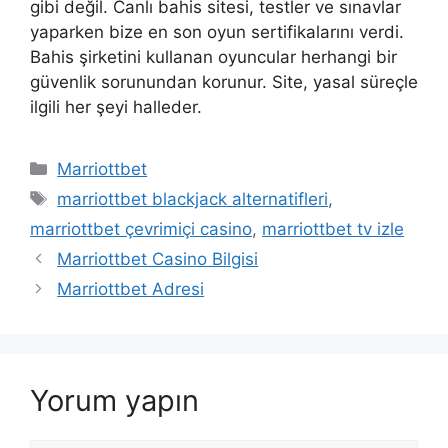
gibi değil. Canlı bahis sitesi, testler ve sınavlar
yaparken bize en son oyun sertifikalarını verdi.
Bahis şirketini kullanan oyuncular herhangi bir
güvenlik sorunundan korunur. Site, yasal süreçle
ilgili her şeyi halleder.
Kategoriler
Marriottbet
Etiketler
marriottbet blackjack alternatifleri
,
marriottbet çevrimiçi casino
,
marriottbet tv izle
Marriottbet Casino Bilgisi
Marriottbet Adresi
Yorum yapın