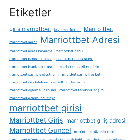
Etiketler
giris marriottbet
Marriottbet
kayit marriottbet
Marriottbet Adresi
marriottbet adres
marriottbet adres kapanma
marriottbet bahis
marriottbet bahis kuponları
marriottbet bahis sitesi
marriottbet blackjack masası
marriottbet canli maç izle
marriottbet casino endüstrisi
marriottbet casino live bet
marriottbet cep telefonu
marriottbet destek hattı
marriottbet eğlenceli bahisler
marriottbet facebook erişimi
marriottbet geleneksel bingo
marriottbet girisi
Marriottbet Giriş
marriottbet giriş adresi
Marriottbet Güncel
marriottbet güvenlik testi
marriottbet güvenlir mi
marriottbet hızlı bahis
marriottbet hızlı i̇şlemler