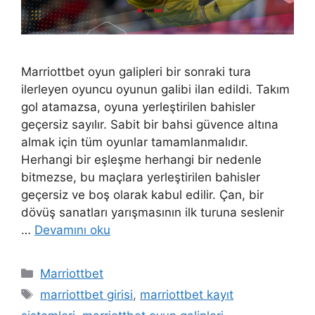
Marriottbet oyun galipleri bir sonraki tura
ilerleyen oyuncu oyunun galibi ilan edildi. Takım
gol atamazsa, oyuna yerleştirilen bahisler
geçersiz sayılır. Sabit bir bahsi güvence altına
almak için tüm oyunlar tamamlanmalıdır.
Herhangi bir eşleşme herhangi bir nedenle
bitmezse, bu maçlara yerleştirilen bahisler
geçersiz ve boş olarak kabul edilir. Çan, bir
dövüş sanatları yarışmasının ilk turuna seslenir
…
Devamını oku
Kategoriler
Marriottbet
Etiketler
marriottbet girisi
,
marriottbet kayıt