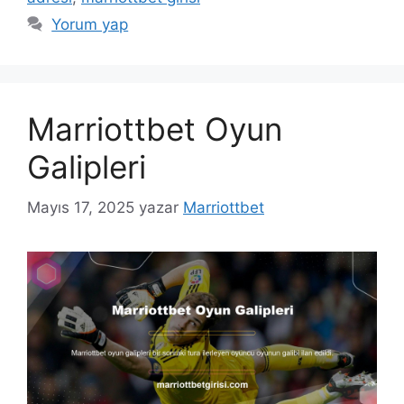
Yorum yap
Marriottbet Oyun
Galipleri
Mayıs 17, 2025
yazar
Marriottbet