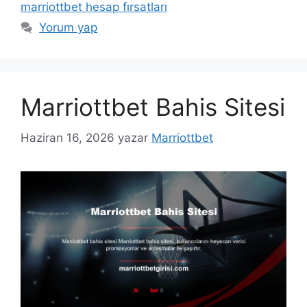
marriottbet hesap fırsatları
Yorum yap
Marriottbet Bahis Sitesi
Haziran 16, 2026
yazar
Marriottbet