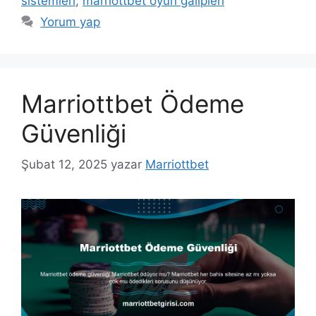
sistemleri
,
marriottbet oyun galipleri
Yorum yap
Marriottbet Ödeme
Güvenliği
Şubat 12, 2025
yazar
Marriottbet