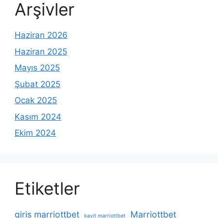
Arşivler
Haziran 2026
Haziran 2025
Mayıs 2025
Şubat 2025
Ocak 2025
Kasım 2024
Ekim 2024
Etiketler
giris marriottbet
Marriottbet
kayit marriottbet