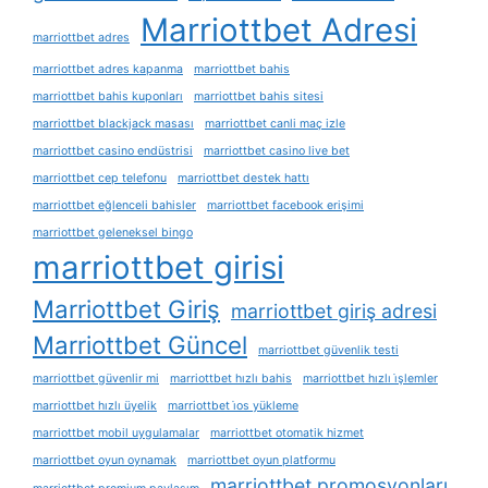
Marriottbet Adresi
marriottbet adres
marriottbet adres kapanma
marriottbet bahis
marriottbet bahis kuponları
marriottbet bahis sitesi
marriottbet blackjack masası
marriottbet canli maç izle
marriottbet casino endüstrisi
marriottbet casino live bet
marriottbet cep telefonu
marriottbet destek hattı
marriottbet eğlenceli bahisler
marriottbet facebook erişimi
marriottbet geleneksel bingo
marriottbet girisi
Marriottbet Giriş
marriottbet giriş adresi
Marriottbet Güncel
marriottbet güvenlik testi
marriottbet güvenlir mi
marriottbet hızlı bahis
marriottbet hızlı i̇şlemler
marriottbet hızlı üyelik
marriottbet i̇os yükleme
marriottbet mobil uygulamalar
marriottbet otomatik hizmet
marriottbet oyun oynamak
marriottbet oyun platformu
marriottbet promosyonları