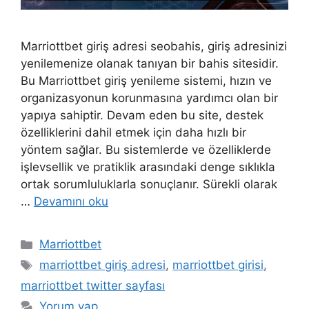
Marriottbet giriş adresi seobahis, giriş adresinizi
yenilemenize olanak tanıyan bir bahis sitesidir.
Bu Marriottbet giriş yenileme sistemi, hızın ve
organizasyonun korunmasına yardımcı olan bir
yapıya sahiptir. Devam eden bu site, destek
özelliklerini dahil etmek için daha hızlı bir
yöntem sağlar. Bu sistemlerde ve özelliklerde
işlevsellik ve pratiklik arasındaki denge sıklıkla
ortak sorumluluklarla sonuçlanır. Sürekli olarak
…
Devamını oku
Kategoriler
Marriottbet
Etiketler
marriottbet giriş adresi
,
marriottbet girisi
,
marriottbet twitter sayfası
Yorum yap