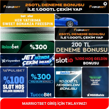
×
MARRIOTBET GİRİŞ İÇİN TIKLAYINIZ!