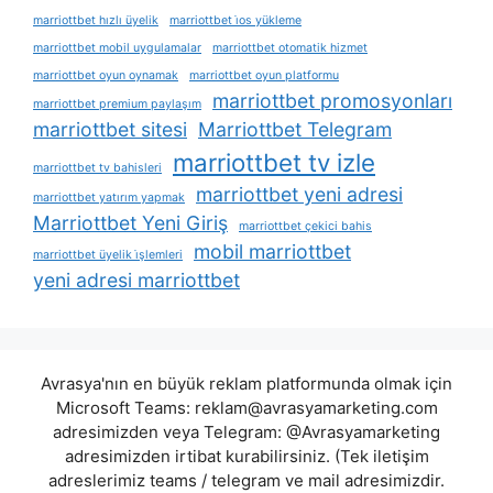
marriottbet hızlı üyelik
marriottbet i̇os yükleme
marriottbet mobil uygulamalar
marriottbet otomatik hizmet
marriottbet oyun oynamak
marriottbet oyun platformu
marriottbet promosyonları
marriottbet premium paylaşım
marriottbet sitesi
Marriottbet Telegram
marriottbet tv izle
marriottbet tv bahisleri
marriottbet yeni adresi
marriottbet yatırım yapmak
Marriottbet Yeni Giriş
marriottbet çekici bahis
mobil marriottbet
marriottbet üyelik i̇şlemleri
yeni adresi marriottbet
Avrasya'nın en büyük reklam platformunda olmak için
Microsoft Teams:
reklam@avrasyamarketing.com
adresimizden veya Telegram: @Avrasyamarketing
adresimizden irtibat kurabilirsiniz. (Tek iletişim
adreslerimiz teams / telegram ve mail adresimizdir.