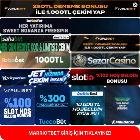
×
MARRIOTBET GİRİŞ İÇİN TIKLAYINIZ!