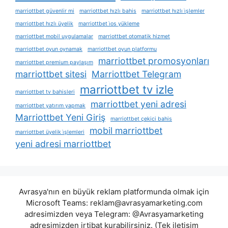
marriottbet güvenlir mi
marriottbet hızlı bahis
marriottbet hızlı i̇şlemler
marriottbet hızlı üyelik
marriottbet i̇os yükleme
marriottbet mobil uygulamalar
marriottbet otomatik hizmet
marriottbet oyun oynamak
marriottbet oyun platformu
marriottbet promosyonları
marriottbet premium paylaşım
marriottbet sitesi
Marriottbet Telegram
marriottbet tv izle
marriottbet tv bahisleri
marriottbet yeni adresi
marriottbet yatırım yapmak
Marriottbet Yeni Giriş
marriottbet çekici bahis
mobil marriottbet
marriottbet üyelik i̇şlemleri
yeni adresi marriottbet
Avrasya'nın en büyük reklam platformunda olmak için
Microsoft Teams:
reklam@avrasyamarketing.com
adresimizden veya Telegram: @Avrasyamarketing
adresimizden irtibat kurabilirsiniz. (Tek iletişim