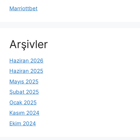
Marriottbet
Arşivler
Haziran 2026
Haziran 2025
Mayıs 2025
Şubat 2025
Ocak 2025
Kasım 2024
Ekim 2024