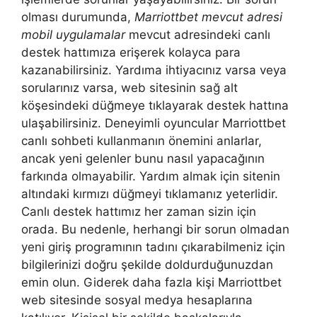
olması durumunda,
Marriottbet mevcut adresi
mobil uygulamalar
mevcut adresindeki canlı
destek hattımıza erişerek kolayca para
kazanabilirsiniz. Yardıma ihtiyacınız varsa veya
sorularınız varsa, web sitesinin sağ alt
köşesindeki düğmeye tıklayarak destek hattına
ulaşabilirsiniz. Deneyimli oyuncular Marriottbet
canlı sohbeti kullanmanın önemini anlarlar,
ancak yeni gelenler bunu nasıl yapacağının
farkında olmayabilir. Yardım almak için sitenin
altındaki kırmızı düğmeyi tıklamanız yeterlidir.
Canlı destek hattımız her zaman sizin için
orada. Bu nedenle, herhangi bir sorun olmadan
yeni giriş programının tadını çıkarabilmeniz için
bilgilerinizi doğru şekilde doldurduğunuzdan
emin olun. Giderek daha fazla kişi Marriottbet
web sitesinde sosyal medya hesaplarına