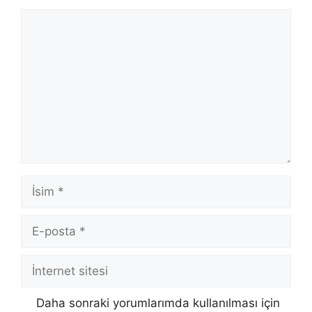
Yorum
İsim
E-
posta
İnternet
sitesi
Daha sonraki yorumlarımda kullanılması için