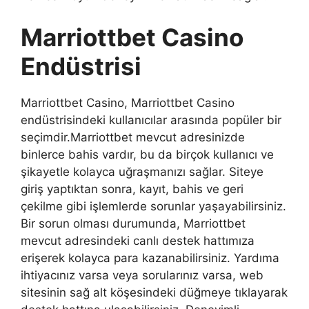
Marriottbet Casino
Endüstrisi
Marriottbet Casino, Marriottbet Casino
endüstrisindeki kullanıcılar arasında popüler bir
seçimdir.Marriottbet mevcut adresinizde
binlerce bahis vardır, bu da birçok kullanıcı ve
şikayetle kolayca uğraşmanızı sağlar. Siteye
giriş yaptıktan sonra, kayıt, bahis ve geri
çekilme gibi işlemlerde sorunlar yaşayabilirsiniz.
Bir sorun olması durumunda, Marriottbet
mevcut adresindeki canlı destek hattımıza
erişerek kolayca para kazanabilirsiniz. Yardıma
ihtiyacınız varsa veya sorularınız varsa, web
sitesinin sağ alt köşesindeki düğmeye tıklayarak