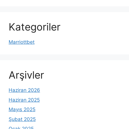
Kategoriler
Marriottbet
Arşivler
Haziran 2026
Haziran 2025
Mayıs 2025
Şubat 2025
Ocak 2025