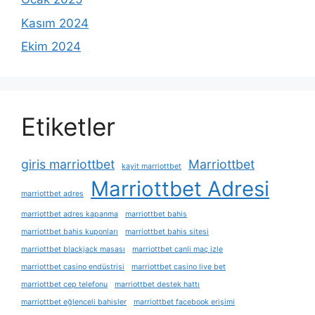
Kasım 2024
Ekim 2024
Etiketler
giris marriottbet
Marriottbet
kayit marriottbet
Marriottbet Adresi
marriottbet adres
marriottbet adres kapanma
marriottbet bahis
marriottbet bahis kuponları
marriottbet bahis sitesi
marriottbet blackjack masası
marriottbet canli maç izle
marriottbet casino endüstrisi
marriottbet casino live bet
marriottbet cep telefonu
marriottbet destek hattı
marriottbet eğlenceli bahisler
marriottbet facebook erişimi