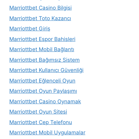
Marriottbet Casino Bilgisi
Marriottbet Toto Kazancı
Marriottbet Giriş
Marriottbet Espor Bahisleri
Marriottbet Mobil Bağlantı
Marriottbet Bağımsız Sistem
Marriottbet Kullanıcı Güvenliği
Marriottbet Eğlenceli Oyun
Marriottbet Oyun Paylaşımı
Marriottbet Casino Oynamak
Marriottbet Oyun Sitesi
Marriottbet Cep Telefonu
Marriottbet Mobil Uygulamalar