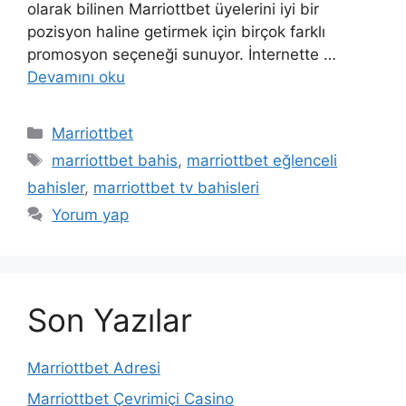
olarak bilinen Marriottbet üyelerini iyi bir
pozisyon haline getirmek için birçok farklı
promosyon seçeneği sunuyor. İnternette …
Devamını oku
Kategoriler
Marriottbet
Etiketler
marriottbet bahis
,
marriottbet eğlenceli
bahisler
,
marriottbet tv bahisleri
Yorum yap
Son Yazılar
Marriottbet Adresi
Marriottbet Çevrimiçi Casino