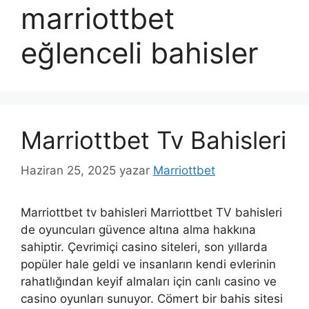
marriottbet
eğlenceli bahisler
Marriottbet Tv Bahisleri
Haziran 25, 2025
yazar
Marriottbet
Marriottbet tv bahisleri Marriottbet TV bahisleri
de oyuncuları güvence altına alma hakkına
sahiptir. Çevrimiçi casino siteleri, son yıllarda
popüler hale geldi ve insanların kendi evlerinin
rahatlığından keyif almaları için canlı casino ve
casino oyunları sunuyor. Cömert bir bahis sitesi