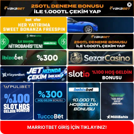
×
MARRIOTBET GİRİŞ İÇİN TIKLAYINIZ!