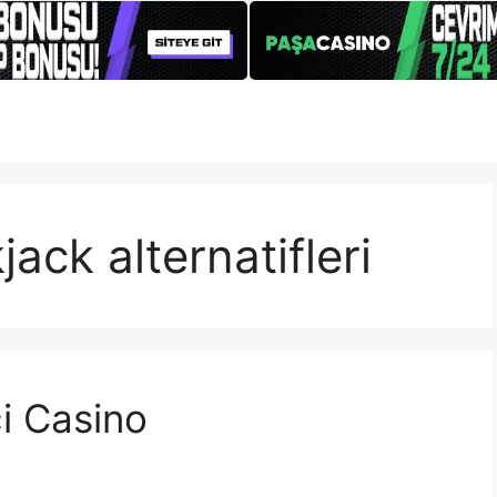
ack alternatifleri
i Casino