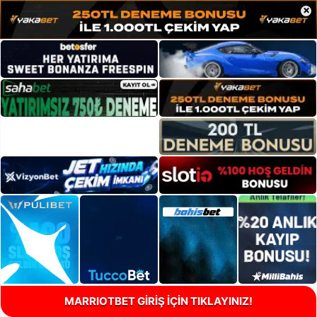
×
MARRIOTBET GİRİŞ İÇİN TIKLAYINIZ!