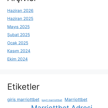
Haziran 2026
Haziran 2025
Mayıs 2025
Şubat 2025
Ocak 2025
Kasım 2024
Ekim 2024
Etiketler
giris marriottbet
Marriottbet
kayit marriottbet
Marriottbet Adresi