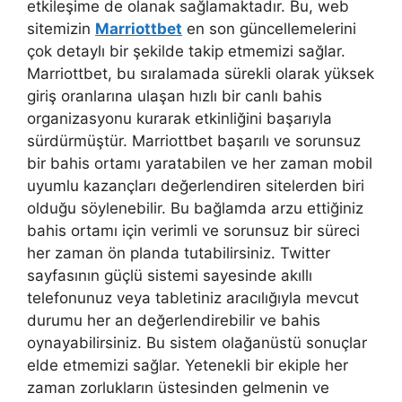
etkileşime de olanak sağlamaktadır. Bu, web
sitemizin
Marriottbet
en son güncellemelerini
çok detaylı bir şekilde takip etmemizi sağlar.
Marriottbet, bu sıralamada sürekli olarak yüksek
giriş oranlarına ulaşan hızlı bir canlı bahis
organizasyonu kurarak etkinliğini başarıyla
sürdürmüştür. Marriottbet başarılı ve sorunsuz
bir bahis ortamı yaratabilen ve her zaman mobil
uyumlu kazançları değerlendiren sitelerden biri
olduğu söylenebilir. Bu bağlamda arzu ettiğiniz
bahis ortamı için verimli ve sorunsuz bir süreci
her zaman ön planda tutabilirsiniz. Twitter
sayfasının güçlü sistemi sayesinde akıllı
telefonunuz veya tabletiniz aracılığıyla mevcut
durumu her an değerlendirebilir ve bahis
oynayabilirsiniz. Bu sistem olağanüstü sonuçlar
elde etmemizi sağlar. Yetenekli bir ekiple her
zaman zorlukların üstesinden gelmenin ve