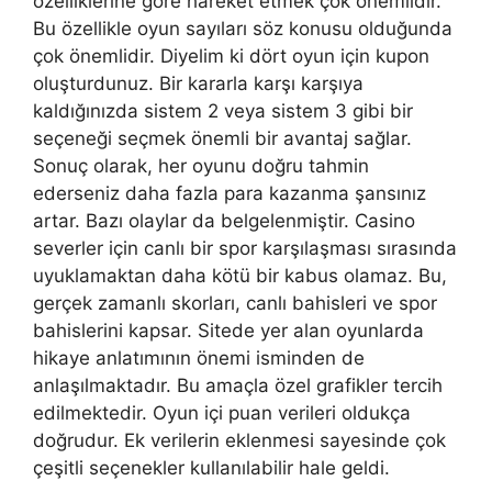
özelliklerine göre hareket etmek çok önemlidir.
Bu özellikle oyun sayıları söz konusu olduğunda
çok önemlidir. Diyelim ki dört oyun için kupon
oluşturdunuz. Bir kararla karşı karşıya
kaldığınızda sistem 2 veya sistem 3 gibi bir
seçeneği seçmek önemli bir avantaj sağlar.
Sonuç olarak, her oyunu doğru tahmin
ederseniz daha fazla para kazanma şansınız
artar. Bazı olaylar da belgelenmiştir. Casino
severler için canlı bir spor karşılaşması sırasında
uyuklamaktan daha kötü bir kabus olamaz. Bu,
gerçek zamanlı skorları, canlı bahisleri ve spor
bahislerini kapsar. Sitede yer alan oyunlarda
hikaye anlatımının önemi isminden de
anlaşılmaktadır. Bu amaçla özel grafikler tercih
edilmektedir. Oyun içi puan verileri oldukça
doğrudur. Ek verilerin eklenmesi sayesinde çok
çeşitli seçenekler kullanılabilir hale geldi.