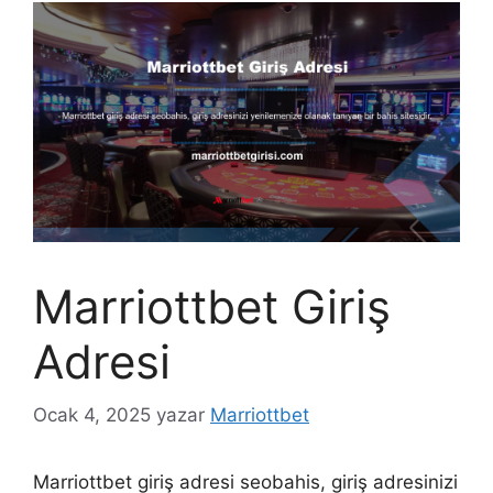
Marriottbet Giriş
Adresi
Ocak 4, 2025
yazar
Marriottbet
Marriottbet giriş adresi seobahis, giriş adresinizi