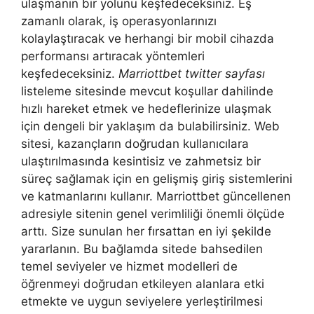
ulaşmanın bir yolunu keşfedeceksiniz. Eş
zamanlı olarak, iş operasyonlarınızı
kolaylaştıracak ve herhangi bir mobil cihazda
performansı artıracak yöntemleri
keşfedeceksiniz.
Marriottbet twitter sayfası
listeleme sitesinde mevcut koşullar dahilinde
hızlı hareket etmek ve hedeflerinize ulaşmak
için dengeli bir yaklaşım da bulabilirsiniz. Web
sitesi, kazançların doğrudan kullanıcılara
ulaştırılmasında kesintisiz ve zahmetsiz bir
süreç sağlamak için en gelişmiş giriş sistemlerini
ve katmanlarını kullanır. Marriottbet güncellenen
adresiyle sitenin genel verimliliği önemli ölçüde
arttı. Size sunulan her fırsattan en iyi şekilde
yararlanın. Bu bağlamda sitede bahsedilen
temel seviyeler ve hizmet modelleri de
öğrenmeyi doğrudan etkileyen alanlara etki
etmekte ve uygun seviyelere yerleştirilmesi