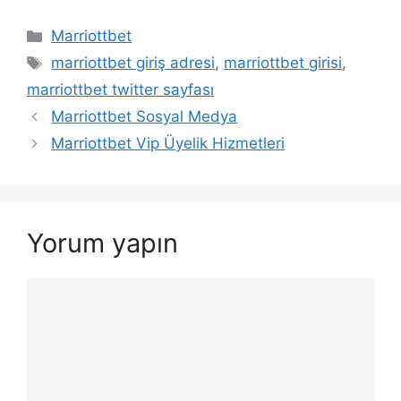
Kategoriler
Marriottbet
Etiketler
marriottbet giriş adresi
,
marriottbet girisi
,
marriottbet twitter sayfası
Marriottbet Sosyal Medya
Marriottbet Vip Üyelik Hizmetleri
Yorum yapın
Yorum