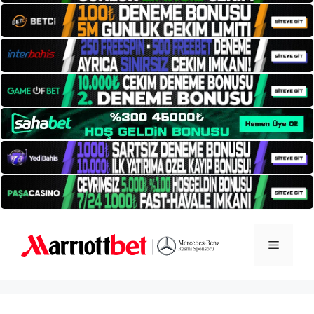
İçeriğe
atla
Menü