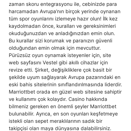
zaman skoru entegrasyonu ile, cebinizde para
harcamadan Avrupa’nın birçok yerinde oynanan
tüm spor oyunlarını izlemeye hazır olun! İlk kez
kaydolmadan önce, kuralları ve gereksinimleri
okuduğunuzdan ve anladığınızdan emin olun.
Bu kurallar sizi korumak ve paranızın güvenli
olduğundan emin olmak için mevcuttur.
Pürüzsüz oyun oynamak isteyenler için, site
web sayfasını Vestel gibi akıllı cihazlar için
revize etti. Şirket, değişikliklere çok basit bir
şekilde uyum sağlayarak Avrupa pazarındaki en
eski bahis sitelerinin sınıflandırılmasında liderdir.
Marriottbet orada en güzel web sitesine sahiptir
ve kullanımı çok kolaydır. Casino hakkında
bilmeniz gereken en önemli şeyler Marriottbet
bulunabilir. Ayrıca, en son oyunları keşfetmeye
istekli olan sepet meraklılarının sadık bir
takipçisi olan maya dünyasına dalabilirsiniz.