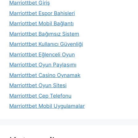
Marriottbet Giriş
Marriottbet Espor Bahisleri
Marriottbet Mobil Bağlantı
Marriottbet Bağımsız Sistem
Marriottbet Kullanıcı Güvenliği
Marriottbet Eğlenceli Oyun
Marriottbet Oyun Paylaşımı
Marriottbet Casino Oynamak
Marriottbet Oyun Sitesi
Marriottbet Cep Telefonu
Marriottbet Mobil Uygulamalar