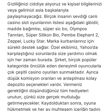
Gizliliğinizi ciddiye alıyoruz ve kişisel bilgilerinizi
veya gelirinizi asla başkalarıyla
paylaşmayacağız. Birçok insanın sevdiği canlı
casino slot oyunlarının listesi aşağıdaki gibidir,
madde bağımlısı, süper sic bo, Olympos
Tanrıları, Süper Silikon Bio, Pembe Elephant 2,
Zeppel, Lucky Star. Marka kurbanlarınız için
sürekli destek sağlar. Özel ekibimiz, Yahoo’da
karşılaştığınız sorunlarda size yardımcı olmak
için her zaman burada. Şirket, birçok popüler
kategoride öncülük eden deneyimli oyuncularla
çok çeşitli casino oyunları sunmaktadır. Ayrıca
düşük komisyon oranları ve anlaşılması kolay
depozito seçenekleri vardır. Vermeniz
gerektiğini düşündüğünüz tüm hediyeleri
unutun, çünkü size gerçek mutluluğu
getirmeyecekler. Kaydolduktan sonra, oyuna
hükmetmek ve her ay muhteşem içeriğin tadını