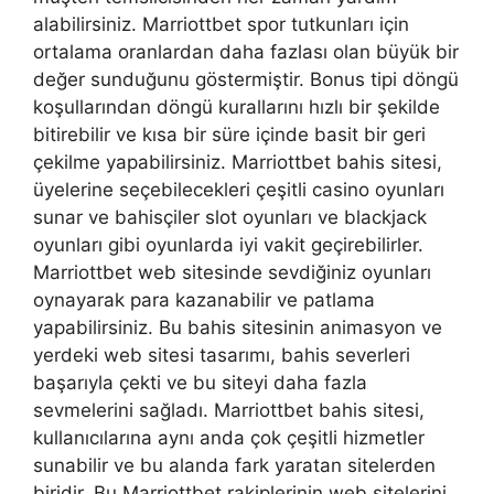
alabilirsiniz. Marriottbet spor tutkunları için
ortalama oranlardan daha fazlası olan büyük bir
değer sunduğunu göstermiştir. Bonus tipi döngü
koşullarından döngü kurallarını hızlı bir şekilde
bitirebilir ve kısa bir süre içinde basit bir geri
çekilme yapabilirsiniz. Marriottbet bahis sitesi,
üyelerine seçebilecekleri çeşitli casino oyunları
sunar ve bahisçiler slot oyunları ve blackjack
oyunları gibi oyunlarda iyi vakit geçirebilirler.
Marriottbet web sitesinde sevdiğiniz oyunları
oynayarak para kazanabilir ve patlama
yapabilirsiniz. Bu bahis sitesinin animasyon ve
yerdeki web sitesi tasarımı, bahis severleri
başarıyla çekti ve bu siteyi daha fazla
sevmelerini sağladı. Marriottbet bahis sitesi,
kullanıcılarına aynı anda çok çeşitli hizmetler
sunabilir ve bu alanda fark yaratan sitelerden
biridir. Bu Marriottbet rakiplerinin web sitelerini