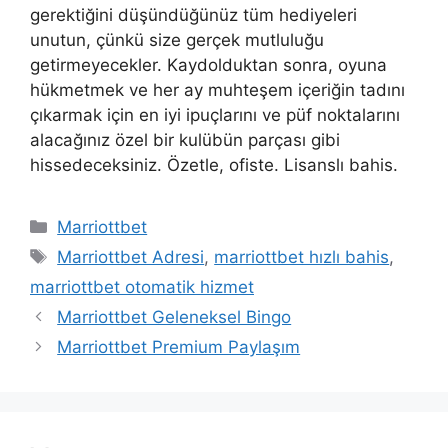
gerektiğini düşündüğünüz tüm hediyeleri
unutun, çünkü size gerçek mutluluğu
getirmeyecekler. Kaydolduktan sonra, oyuna
hükmetmek ve her ay muhteşem içeriğin tadını
çıkarmak için en iyi ipuçlarını ve püf noktalarını
alacağınız özel bir kulübün parçası gibi
hissedeceksiniz. Özetle, ofiste. Lisanslı bahis.
Kategoriler
Marriottbet
Etiketler
Marriottbet Adresi
,
marriottbet hızlı bahis
,
marriottbet otomatik hizmet
Marriottbet Geleneksel Bingo
Marriottbet Premium Paylaşım