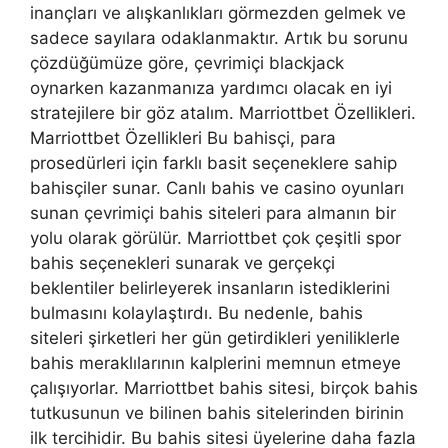
inançları ve alışkanlıkları görmezden gelmek ve
sadece sayılara odaklanmaktır. Artık bu sorunu
çözdüğümüze göre, çevrimiçi blackjack
oynarken kazanmanıza yardımcı olacak en iyi
stratejilere bir göz atalım. Marriottbet Özellikleri.
Marriottbet Özellikleri Bu bahisçi, para
prosedürleri için farklı basit seçeneklere sahip
bahisçiler sunar. Canlı bahis ve casino oyunları
sunan çevrimiçi bahis siteleri para almanın bir
yolu olarak görülür. Marriottbet çok çeşitli spor
bahis seçenekleri sunarak ve gerçekçi
beklentiler belirleyerek insanların istediklerini
bulmasını kolaylaştırdı. Bu nedenle, bahis
siteleri şirketleri her gün getirdikleri yeniliklerle
bahis meraklılarının kalplerini memnun etmeye
çalışıyorlar. Marriottbet bahis sitesi, birçok bahis
tutkusunun ve bilinen bahis sitelerinden birinin
ilk tercihidir. Bu bahis sitesi üyelerine daha fazla