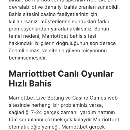
devralabildi ve daha iyi bahis oranları sunabildi.
Bahis sitesini casino faaliyetleriniz için
kullanırsanız, müşterilerine sundukları farklı
promosyonlardan yararlanabilirsiniz. Bunun
temel nedeni, Marriottbet bahis sitesi
hakkındaki bilgilerin doğruluğunun son derece
önemli olması ve sitenin güven misyonunu
benimsemesidir.
Marriottbet Canlı Oyunlar
Hızlı Bahis
Marriottbet Live Betting ve Casino Games web
sitesinde herhangi bir probleminiz varsa,
sağladığı 7-24 gerçek zamanlı yardım hattının
tüm sorunlarını çözmek çok kolaydır.Marriottbet
otomatik öğle yemeği. Marriottbet gerçek