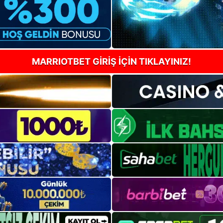
MARRIOTBET GİRİŞ İÇİN TIKLAYINIZ!