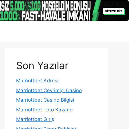
Son Yazılar
Marriottbet Adresi
Marriottbet Çevrimiçi Casino
Marriottbet Casino Bilgisi
Marriottbet Toto Kazancı
Marriottbet Giriş
Marriottbet Espor Bahisleri