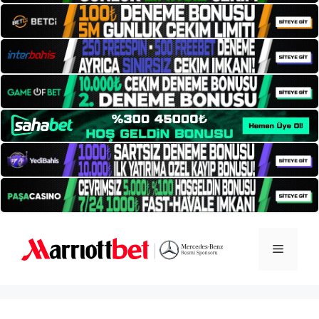
İçeriğe
atla
Menü