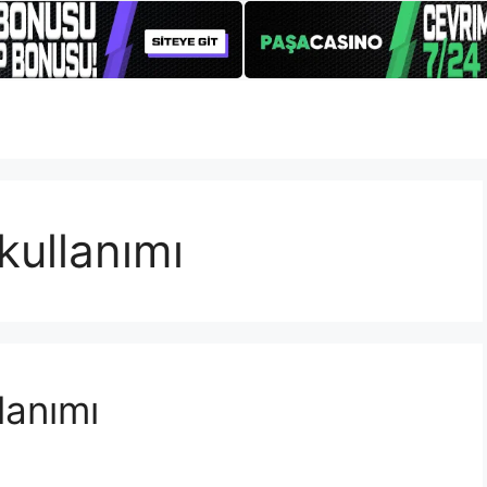
kullanımı
lanımı